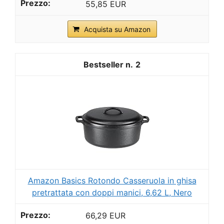
55,85 EUR
Acquista su Amazon
2
Amazon Basics Rotondo Casseruola in ghisa
pretrattata con doppi manici, 6,62 L, Nero
66,29 EUR