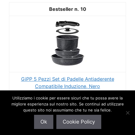
10
GiPP 5 Pezzi Set di Padelle Antiaderente
Compatibile Induzione, Nero
Utilizziamo i cookie per essere sicuri che tu possa avere la
33,05 EUR
migliore esperienza sul nostro sito. Se continui ad utilizzare
questo sito noi assumiamo che tu ne sia felice.
Acquista su Amazon
Ok
Cookie Policy