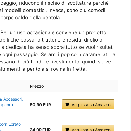
eggio, riducono il rischio di scottature perché
i modelli domestici, invece, sono più comodi
 corpo caldo della pentola.
 Per un uso occasionale conviene un prodotto
bili che possano trattenere residui di olio o
a dedicata ha senso soprattutto se vuoi risultati
e ogni passaggio. Se ami i pop corn caramellati, la
essano di più fondo e rivestimento, quindi serve
trimenti la pentola si rovina in fretta.
Prezzo
a Accessori,
Popcorn
50,99 EUR
Acquista su Amazon
corn Loreto
o
34,99 EUR
Acquista su Amazon