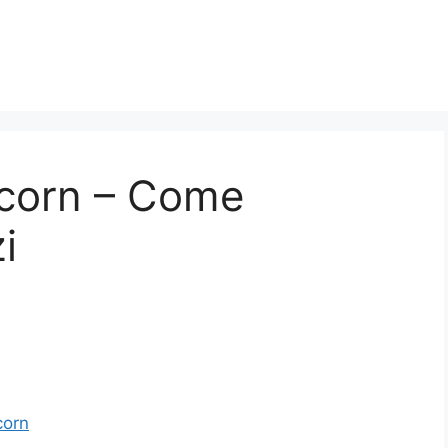
corn​ – Come
i
orn​