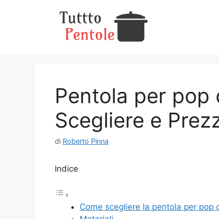
Vai
al
contenuto
Pentola per pop 
Scegliere e Prezz
di
Roberto Pinna
Indice
Come scegliere la pentola per pop c
Materiali