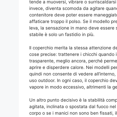
tende a muoversi, vibrare o surriscaldars
invece, diventa scomoda da agitare quando l
contenitore deve poter essere maneggiato
affaticare troppo il polso. Se il modello 
leva, la sensazione in mano deve essere 
stabile è solo un fastidio in più.
Il coperchio merita la stessa attenzione de
cose precise: trattenere i chicchi quando in
trasparente, meglio ancora, perché permet
aprire e disperdere calore. Nei modelli pe
quindi non consente di vedere all’intern
uso outdoor. In ogni caso, il coperchio de
vapore in modo eccessivo, altrimenti la 
Un altro punto decisivo è la stabilità com
agitata, inclinata o spostata dal fuoco nel
corpo o se i manici non sono ben fissati, 