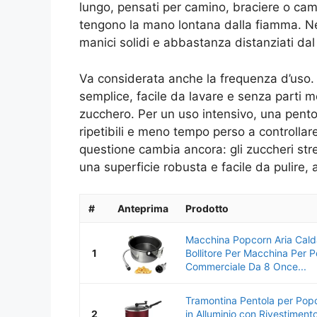
lungo, pensati per camino, braciere o camp
tengono la mano lontana dalla fiamma. Ne
manici solidi e abbastanza distanziati dal
Va considerata anche la frequenza d’uso.
semplice, facile da lavare e senza parti mo
zucchero. Per un uso intensivo, una pentol
ripetibili e meno tempo perso a controllar
questione cambia ancora: gli zuccheri str
una superficie robusta e facile da pulire, al
#
Anteprima
Prodotto
Macchina Popcorn Aria Cald
1
Bollitore Per Macchina Per 
Commerciale Da 8 Once...
Tramontina Pentola per Pop
2
in Alluminio con Rivestiment