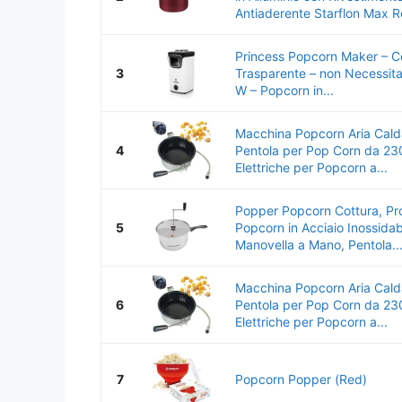
Antiaderente Starflon Max R
Princess Popcorn Maker – C
3
Trasparente – non Necessita
W – Popcorn in...
Macchina Popcorn Aria Cald
4
Pentola per Pop Corn da 230
Elettriche per Popcorn a...
Popper Popcorn Cottura, Pro
5
Popcorn in Acciaio Inossidab
Manovella a Mano, Pentola..
Macchina Popcorn Aria Cald
6
Pentola per Pop Corn da 230
Elettriche per Popcorn a...
7
Popcorn Popper (Red)