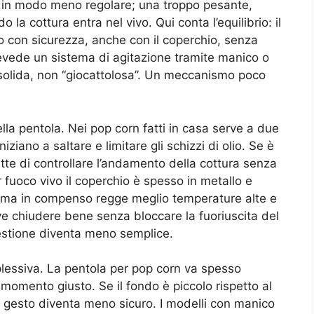
i in modo meno regolare; una troppo pesante,
a cottura entra nel vivo. Qui conta l’equilibrio: il
 con sicurezza, anche con il coperchio, senza
prevede un sistema di agitazione tramite manico o
solida, non “giocattolosa”. Un meccanismo poco
lla pentola. Nei pop corn fatti in casa serve a due
iziano a saltare e limitare gli schizzi di olio. Se è
te di controllare l’andamento della cottura senza
r fuoco vivo il coperchio è spesso in metallo e
o, ma in compenso regge meglio temperature alte e
ve chiudere bene senza bloccare la fuoriuscita del
gestione diventa meno semplice.
plessiva. La pentola per pop corn va spesso
 momento giusto. Se il fondo è piccolo rispetto al
il gesto diventa meno sicuro. I modelli con manico