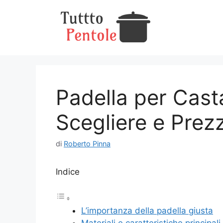
Vai
al
contenuto
Padella per Cas
Scegliere e Prezz
di
Roberto Pinna
Indice
L’importanza della padella giusta
Materiali e caratteristiche principali