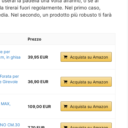
userai la padella una volta all’anno, o se al
 la tirerai fuori regolarmente. Nel primo caso,
dia. Nel secondo, un prodotto più robusto ti farà
Prezzo
le per
m, in ghisa
39,95 EUR
Acquista su Amazon
orata per
e Girevole
36,90 EUR
Acquista su Amazon
e MAX,
109,00 EUR
Acquista su Amazon
GNO CM.30
7,70 EUR
Acquista su Amazon