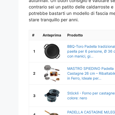
autunnali. Un buon consiglio è valutare se 
contrario sei un patito delle caldarroste e
potrebbe bastarti un modello di fascia me
stare tranquillo per anni.
#
Anteprima
Prodotto
BBQ-Toro Padella tradiziona
1
paella per 6 persone, Ø 36 c
con manici, gi...
MASTRO SPIEDINO Padella F
2
Castagne 26 cm – Ribaltabil
in Ferro, Ideale per...
Stöckli - Forno per castagn
3
colore: nero
PADELLA CASTAGNE M/LE
4