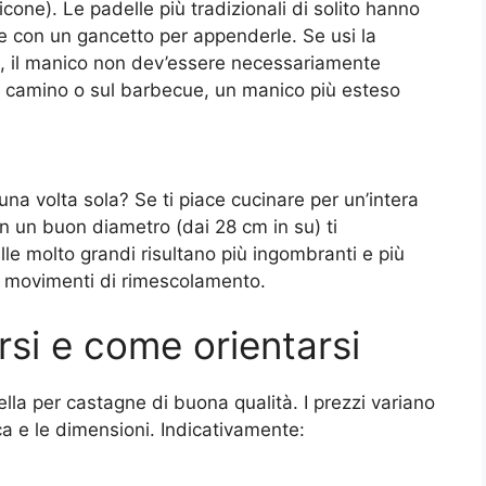
icone). Le padelle più tradizionali di solito hanno
te con un gancetto per appenderle. Se usi la
sa, il manico non dev’essere necessariamente
l camino o sul barbecue, un manico più esteso
na volta sola? Se ti piace cucinare per un’intera
on un buon diametro (dai 28 cm in su) ti
elle molto grandi risultano più ingombranti e più
ei movimenti di rimescolamento.
rsi e come orientarsi
lla per castagne di buona qualità. I prezzi variano
ca e le dimensioni. Indicativamente: