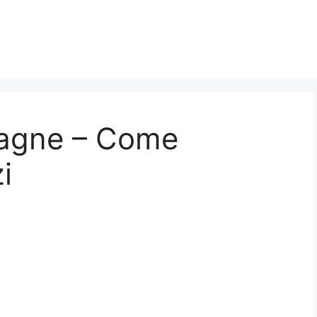
tagne – Come
i