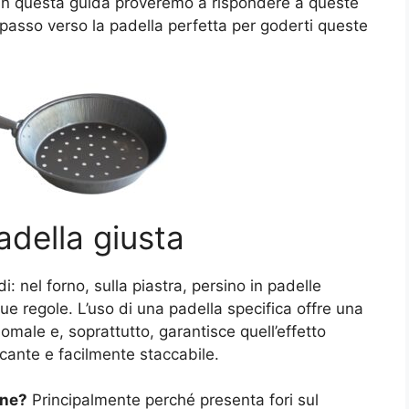
In questa guida proveremo a rispondere a queste
so verso la padella perfetta per goderti queste
adella giusta
di: nel forno, sulla piastra, persino in padelle
sue regole. L’uso di una padella specifica offre una
male e, soprattutto, garantisce quell’effetto
ccante e facilmente staccabile.
gne?
Principalmente perché presenta fori sul